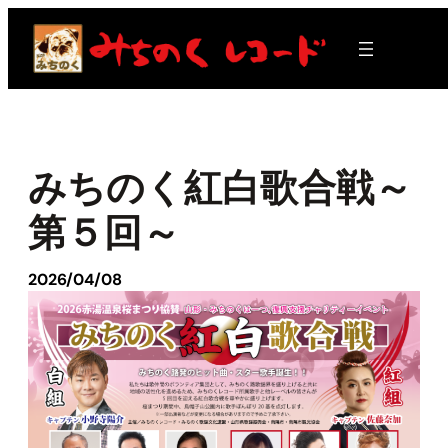
内
容
を
ス
キ
ッ
プ
みちのく紅白歌合戦～
第５回～
2026/04/08