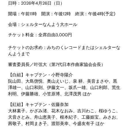
日時：2026年4月26日（日）
開場：午前11時 開演：午後12時 終演：午後4時(予定)
会場：シェルターなんよう大ホール
チケット料金：全席自由3,000円
チケットのお求め：みちのくレコードまたはシェルターな
んようまで
審査委員長／叶弦大（第7代日本作曲家協会会長）
【白組】キャプテン・小野寺陽介
阮山田、大島啓悦、奥山えいじ、泉 耕、美音まさや、黒
澤雄一、山口和則、伊藤文一、坂爪一雄、山口利郎、荒生
利明、伊藤勝雄、小笠原博、北澤茂男 ほか
【紅組】キャプテン・佐藤奈加
大林素子、かざみ渚、花木なおみ、吉川わこ、桜ゆうこ、
天音さとみ、舟山恵美子、根本紀子、工藤姫宝、みさお、
茜敬子、村岡まき子、渡部美幸、今盛友有子 ほか