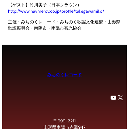
【ゲスト】竹川美子（日本クラウン）
http://www.havmercy.co.jp/profile/takegawamiko/
主催：みちのくレコード・みちのく歌謡文化連盟・山形県
歌謡振興会・南陽市・南陽市観光協会
みちのくレコード
YouTube
X
〒999-2211
山形県南陽市赤湯947