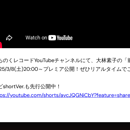
ちのくレコードYouTubeチャンネルにて、大林素子の「前を
025/3/8(土)20:00～プレミア公開！ぜひリアルタイム
ビshortVer.も先行公開中！
tps://youtube.com/shorts/avcJQGNiCbY?feature=shar