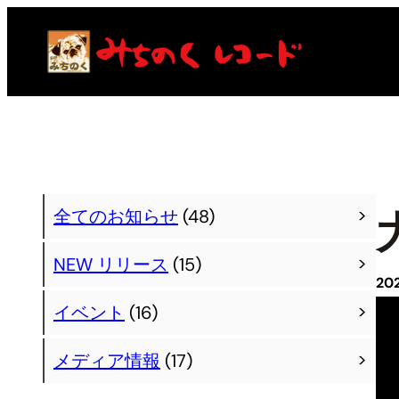
内
容
を
ス
キ
ッ
プ
全てのお知らせ
(48)
NEW リリース
(15)
20
イベント
(16)
メディア情報
(17)