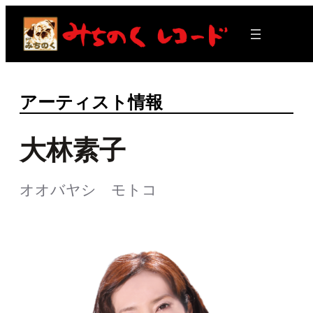
内
容
を
ス
キ
ッ
アーティスト情報
プ
大林素子
オオバヤシ モトコ