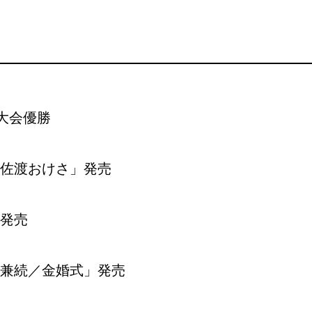
大会優勝
佐渡おけさ」発売
発売
兼続／金婚式」発売