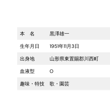
本 名
黒澤雄一
生年月日
1951年11月3日
出身地
山形県東置賜郡川西町
血液型
O
趣味・特技
歌・園芸