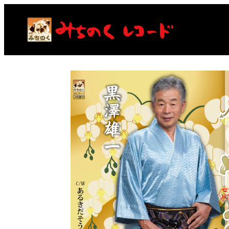
内
容
を
ス
キ
ッ
プ