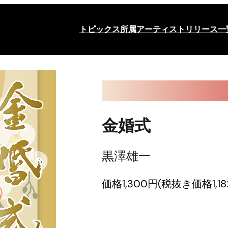
トピックス
所属アーティスト
リリース一
金婚式
黒澤雄一
価格1,300円(税抜き価格1,18