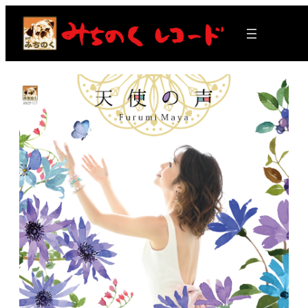
内
容
を
ス
キ
ッ
プ