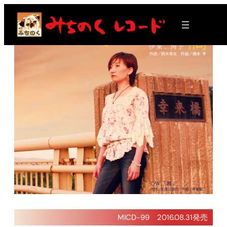
内
容
を
ス
キ
ッ
プ
MICD-99 2016.08.31発売